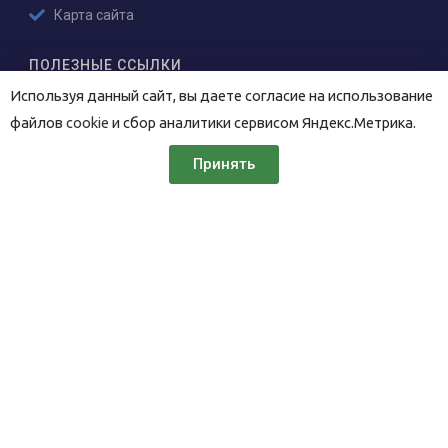
Карта сайта
ПОЛЕЗНЫЕ ССЫЛКИ
Используя данный сайт, вы даете согласие на использование
FAQ
файлов
cookie
и сбор аналитики сервисом Яндекс.Метрика.
Каталог
Документы
Принять
Написать ИРТ-С-З
СОЦИАЛЬНЫЕ СЕТИ
ВКонтакте
YouTube
КОНТАКТЫ
196006,
Новорощинская 4
Санкт-Петербург
+7 (812) 676-36-30