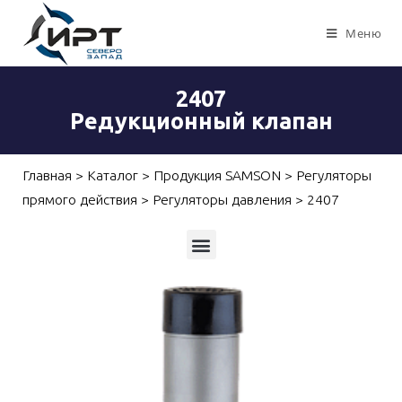
Меню
2407
Редукционный клапан
Главная
>
Каталог
>
Продукция SAMSON
>
Регуляторы
прямого действия
>
Регуляторы давления
>
2407
Приборы для измерений, контроля и автоматизации