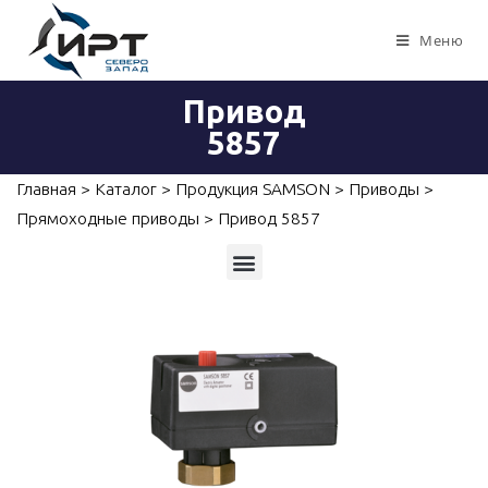
Меню
Привод
5857
Главная
>
Каталог
>
Продукция SAMSON
>
Приводы
>
Прямоходные приводы
>
Привод 5857
Приборы для измерений, контроля и автоматизации