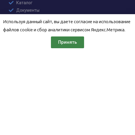
Каталог
Документы
Написать ИРТ-С-З
Используя данный сайт, вы даете согласие на использование
файлов
cookie
и сбор аналитики сервисом Яндекс.Метрика.
СОЦИАЛЬНЫЕ СЕТИ
Принять
ВКонтакте
YouTube
КОНТАКТЫ
196006,
Новорощинская 4
Санкт-Петербург
+7 (812) 676-36-30
mail@nwburo.ru
© ООО «ИРТ-С-З», 2003—2025