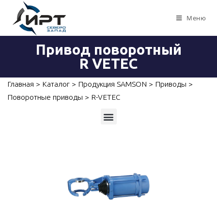
Меню
Привод поворотный
R VETEC
Главная
>
Каталог
>
Продукция SAMSON
>
Приводы
>
Поворотные приводы
>
R-VETEC
Приборы для измерений, контроля и автоматизации