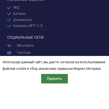
FAQ
Каталог
Документы
Написать ИРТ-С-З
СОЦИАЛЬНЫЕ СЕТИ
ВКонтакте
YouTube
Используя данный сайт, вы даете согласие на использование
КОНТАКТЫ
файлов
cookie
и сбор аналитики сервисом Яндекс.Метрика.
196006,
Новорощинская 4
Принять
Санкт-Петербург
+7 (812) 676-36-30
mail@nwburo.ru