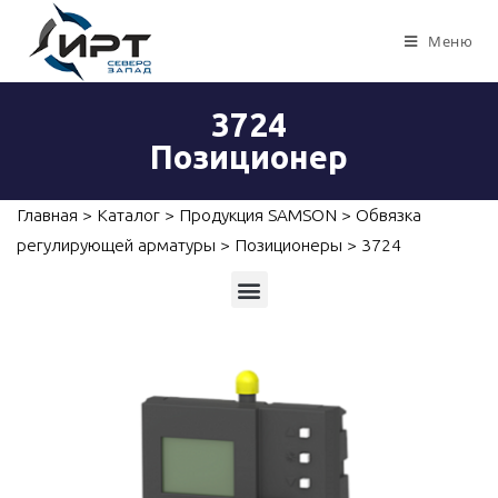
Меню
3724
Позиционер
Главная
>
Каталог
>
Продукция SAMSON
>
Обвязка
регулирующей арматуры
>
Позиционеры
>
3724
Приборы для измерений, контроля и автоматизации