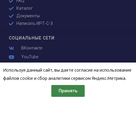
FAQ
Каталог
Документы
Написать ИРТ-С-З
СОЦИАЛЬНЫЕ СЕТИ
ВКонтакте
YouTube
Используя данный сайт, вы даете согласие на использование
КОНТАКТЫ
файлов
cookie
и сбор аналитики сервисом Яндекс.Метрика.
196006,
Новорощинская 4
Принять
Санкт-Петербург
+7 (812) 676-36-30
mail@nwburo.ru