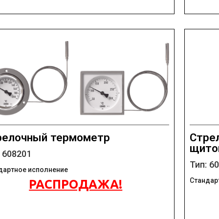
релочный термометр
Стре
щито
: 608201
Тип: 6
дартное исполнение
Стандар
РАСПРОДАЖА!