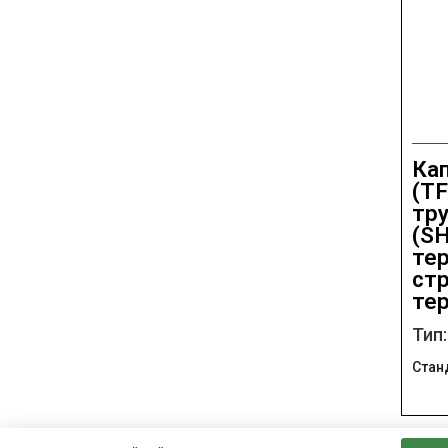
Ка
(TF
тру
(SH
те
ст
те
Тип
Стан