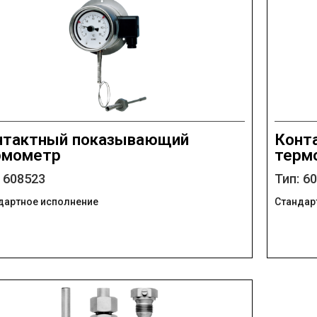
нтактный показывающий
Конт
рмометр
терм
: 608523
Тип: 6
дартное исполнение
Стандар