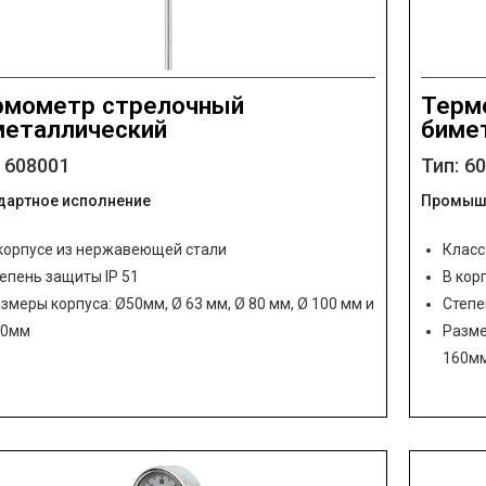
рмометр стрелочный
Терм
металлический
биме
: 608001
Тип: 6
дартное исполнение
Промышл
корпусе из нержавеющей стали
Класс
епень защиты IP 51
В кор
змеры корпуса: Ø50мм, Ø 63 мм, Ø 80 мм, Ø 100 мм и
Степе
60мм
Разме
160м