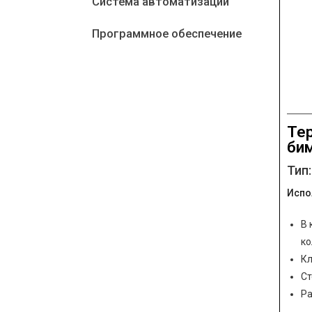
Система автоматизации
Программное обеспечение
Те
би
Тип
Испо
В 
к
Кл
Ст
Ра