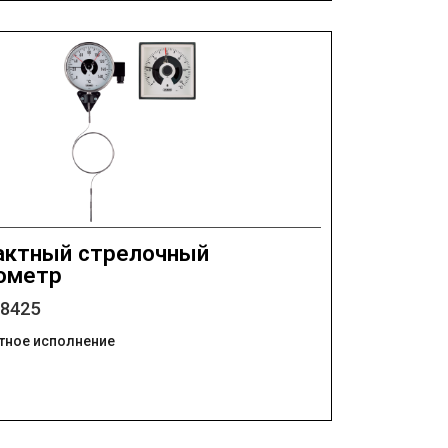
актный стрелочный
ометр
08425
тное исполнение