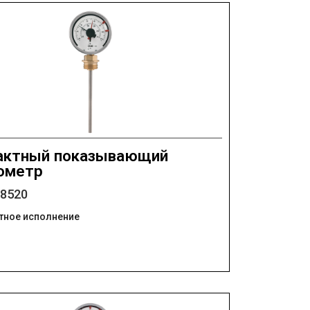
актный показывающий
ометр
08520
тное исполнение