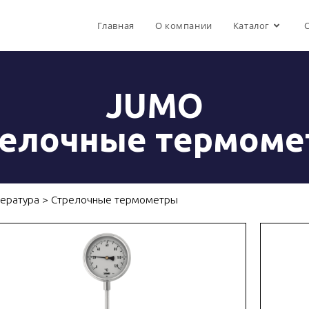
Главная
О компании
Каталог
JUMO
релочные термоме
ература
>
Стрелочные термометры