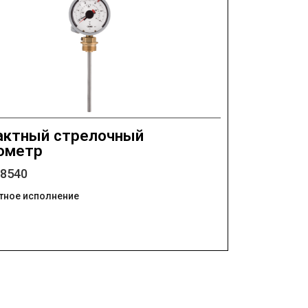
актный стрелочный
ометр
08540
тное исполнение