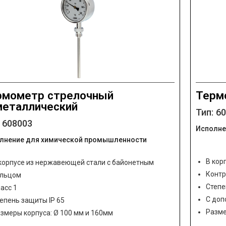
рмометр стрелочный
Терм
металлический
Тип: 6
: 608003
Исполне
лнение для химической промышленности
В кор
корпусе из нержавеющей стали с байонетным
Контр
ольцом
Степе
асс 1
С доп
епень защиты IP 65
Разме
змеры корпуса: Ø 100 мм и 160мм