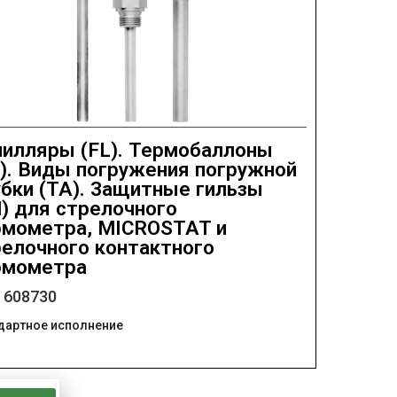
пилляры (FL). Термобаллоны
). Виды погружения погружной
бки (ТА). Защитные гильзы
) для стрелочного
рмометра, MICROSTAT и
релочного контактного
рмометра
: 608730
дартное исполнение